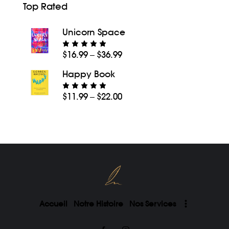
Top Rated
Unicorn Space
$
16.99
$
36.99
–
Note
5.00
sur 5
Happy Book
$
11.99
$
22.00
–
Note
5.00
sur 5
Accueil
Notre Histoire
Nos Services